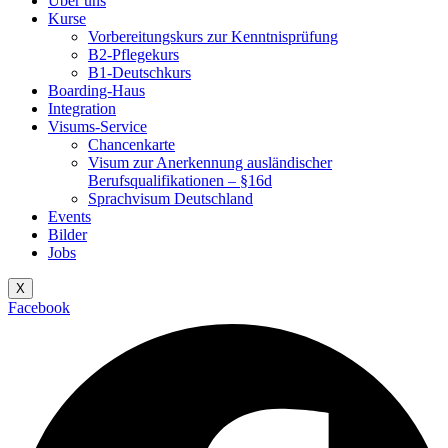
Über uns
Kurse
Vorbereitungskurs zur Kenntnisprüfung
B2-Pflegekurs
B1-Deutschkurs
Boarding-Haus
Integration
Visums-Service
Chancenkarte
Visum zur Anerkennung ausländischer
Berufsqualifikationen – §16d
Sprachvisum Deutschland
Events
Bilder
Jobs
X
Facebook