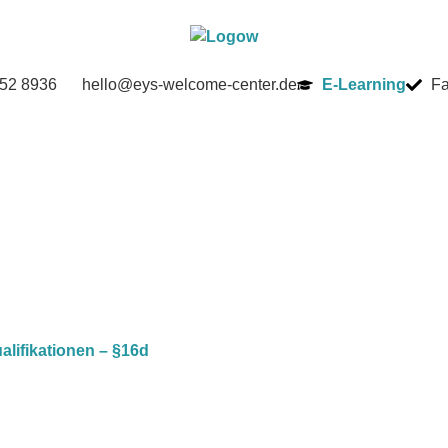
52 8936
hello@eys-welcome-center.de
E-Learning
Fa
lifikationen – §16d